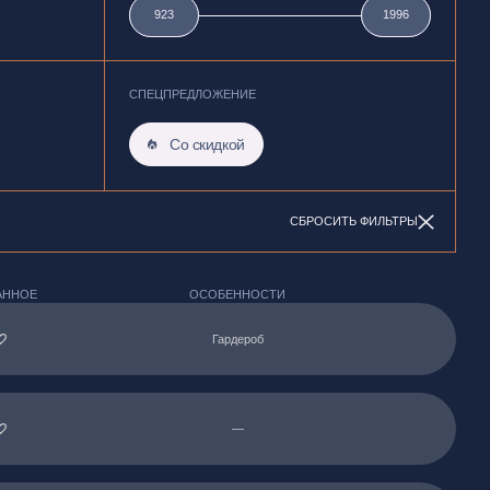
923
923
1996
1996
СПЕЦПРЕДЛОЖЕНИЕ
Со скидкой
СБРОСИТЬ ФИЛЬТРЫ
АННОЕ
ОСОБЕННОСТИ
Гардероб
—