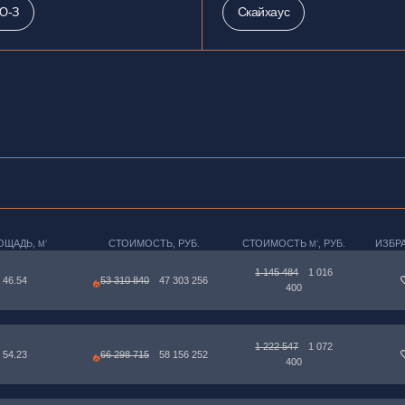
Ю-З
Скайхаус
ОЩАДЬ,
СТОИМОСТЬ, РУБ.
СТОИМОСТЬ
, РУБ.
ИЗБР
2
2
М
М
1 145 484
1 016
46.54
53 310 840
47 303 256
400
1 222 547
1 072
54.23
66 298 715
58 156 252
400