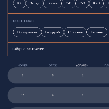
Юг
Запад
Восток
С-В
С-З
Ю-В
ОСОБЕННОСТИ
Постирочная
Гардероб
Столовая
Кабинет
НАЙДЕНО: 108 КВАРТИР
НОМЕР
ЭТАЖ
▲
СПАЛЕН
ПЛ
7
5
1
16
6
1